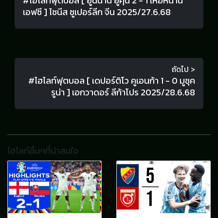
#ไฮไลท์ฟุตบอล [ ยูนนาน ยู่คุน 2 - 1 เหอหนาน
เอฟซี ] ไชนีส ซูเปอร์ลีก จีน 2025/27.6.68
ถัดไป >
#ไฮไลท์ฟุตบอล [ เดปอร์ติโว คูเอนก้า 1 - 0 มูชุค
รูน่า ] เอกวาดอร์ ลีก้าโปร 2025/28.6.68
ไฮไลท์อื่นๆที่น่าสนใจ