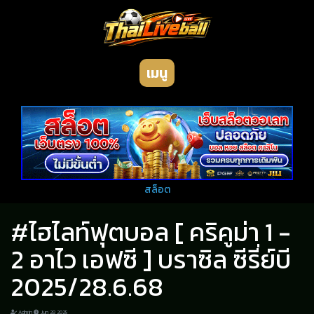
เมนู
สล็อต
#ไฮไลท์ฟุตบอล [ คริคูม่า 1 -
2 อาไว เอฟซี ] บราซิล ซีรี่ย์บี
2025/28.6.68
Admin
Jun 28 2025