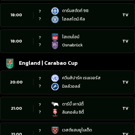
ดาร์มสตัดท์ 98
?
18:00
TV
?
โฮลสไตน์ คีล
ไฮเดนไฮม์
?
18:00
TV
?
Osnabrück
England | Carabao Cup
ควีนส์ปาร์ค เรนเจอร์ส
?
20:00
TV
?
มิลล์วอลล์
ดาร์บี้ เคาน์ตี้
?
21:00
TV
?
ลินคอล์น ซิตี้
เวสต์แฮมยูไนเต็ด
?
21:00
TV