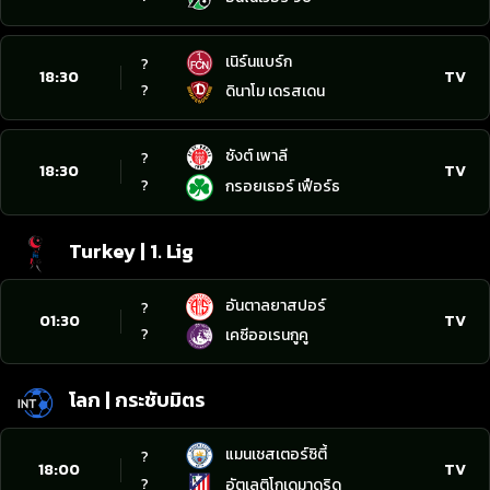
เนิร์นแบร์ก
?
18:30
TV
?
ดินาโม เดรสเดน
ซังต์ เพาลี
?
18:30
TV
?
กรอยเธอร์ เฟือร์ธ
Turkey | 1. Lig
อันตาลยาสปอร์
?
01:30
TV
?
เคซีออเรนกูคู
โลก | กระชับมิตร
แมนเชสเตอร์ซิตี้
?
18:00
TV
?
อัตเลติโกเดมาดริด