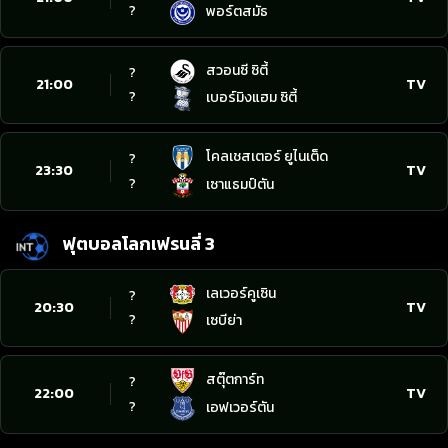
?
พอร์ตสมัธ
สวอนซี ซิตี้
?
21:00
TV
?
เบอร์มิงแฮม ซิตี้
โคลเชสเตอร์ ยูไนเต็ด
?
23:30
TV
?
เซาแธมป์ตัน
ฟุตบอลโลกเฟรนลี่ 3
เลเวอร์คูเซิน
?
20:30
TV
?
เซบีย่า
สตุ๊ตการ์ท
?
22:00
TV
?
เอฟเวอร์ตัน