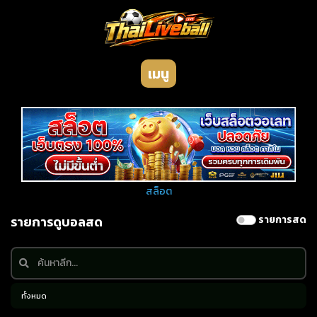
เมนู
สล็อต
รายการดูบอลสด
รายการสด