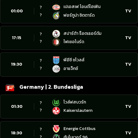
เปเอสเฟ ไอนด์โฮเฟิน
?
01:00
TV
?
ฟอร์ทูน่า ซิตตาร์ด
สปาร์ต้า ร็อตเธอร์ดัม
?
17:15
TV
?
ไฟเยอโนร์ด
พีอีซี ซโวลล์
?
19:30
TV
?
อาแจ็กซ์
Germany | 2. Bundesliga
โวล์ฟสบวร์ก
?
01:30
TV
?
Kaiserslautern
Energie Cottbus
?
18:30
TV
?
ฮันโนเวอร์ 96